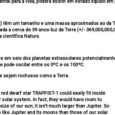
tal para a vida, poderá existir em estado líquido em
ar) têm um tamanho e uma massa aproximados ao da T
ada a cerca de 39 anos-luz da Terra (+/- 369,000,000,
a científica Nature.
 que em seis dos planetas extrassolares potencialment
e pode oscilar entre os 0ºC e os 100ºC.
as sejam rochosos como a Terra.
 red dwarf star TRAPPIST-1 could easily fit inside
r solar system. In fact, they would have room to
size of our sun; it isn’t much larger than Jupiter. So
like Jupiter and its moons than those of our solar