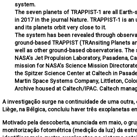
system.
The seven planets of TRAPPIST-1 are all Earth-s
in 2017 in the journal Nature. TRAPPIST-1 is an u
and its planets orbit very close to it.
The system has been revealed through observa
ground-based TRAPPIST (TRAnsiting Planets an
well as other ground-based observatories. Th
NASA’s Jet Propulsion Laboratory, Pasadena, Ca
mission for NASA’s Science Mission Directorat
the Spitzer Science Center at Caltech in Pasad
Martin Space Systems Company, Littleton, Color
Archive housed at Caltech/IPAC. Caltech mana
A investigação surge na continuidade de uma outra, 
Liège, na Bélgica, concluiu haver três exoplanetas e
Motivado pela descoberta, anunciada em maio, o gru
monitorização fotométrica (medição da luz) da estrela