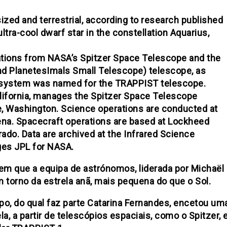
ized and terrestrial, according to research published
ltra-cool dwarf star in the constellation Aquarius,
tions from NASA’s Spitzer Space Telescope and the
d PlanetesImals Small Telescope) telescope, as
e system was named for the TRAPPIST telescope.
lifornia, manages the Spitzer Space Telescope
e, Washington. Science operations are conducted at
ena. Spacecraft operations are based at Lockheed
ado. Data are archived at the Infrared Science
ges JPL for NASA.
em que a equipa de astrónomos, liderada por Michaël G
m torno da estrela anã, mais pequena do que o Sol.
po, do qual faz parte Catarina Fernandes, encetou u
, a partir de telescópios espaciais, como o Spitzer, e