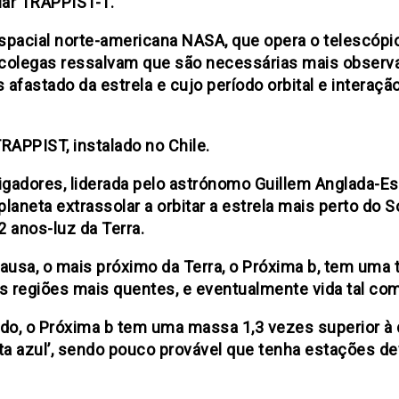
lar TRAPPIST-1.
espacial norte-americana NASA, que opera o telescópi
e colegas ressalvam que são necessárias mais observ
 afastado da estrela e cujo período orbital e interaç
RAPPIST, instalado no Chile.
tigadores, liderada pelo astrónomo Guillem Anglada-E
aneta extrassolar a orbitar a estrela mais perto do S
2 anos-luz da Terra.
causa, o mais próximo da Terra, o Próxima b, tem um
nas regiões mais quentes, e eventualmente vida tal c
do, o Próxima b tem uma massa 1,3 vezes superior à d
ta azul’, sendo pouco provável que tenha estações de